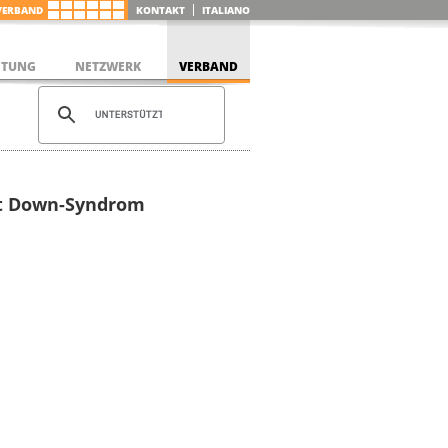
VERBAND
KONTAKT
ITALIANO
ETUNG
NETZWERK
VERBAND
it Down-Syndrom