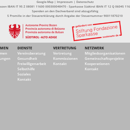
Google-Map
|
Impressum
|
Datenschutz
Bozen IBAN IT 95 Z 08081 11600 000300048470 - Sparkasse Südtirol IBAN IT 12 Q 06045 1
Spenden an den Dachverband sind abzugsfähig
5 Promille in der Steuererklärung durch Angabe der Steuernummer 90011870210
EMEN
DIENSTE
VERTRETUNG
NETZWERK
emen
Vereinsberatung
Vertretung
Mitgliedsorganisationen
ungen
Gesundheit
Kommissionen
Gemeinschaftsprojekte
Freiwilligenarbeit
Kontakt
Kooperationen
Selbsthilfe
Kontakt
Soziales
Kontakt