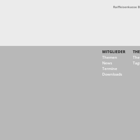
Raiffeisenkasse 
MITGLIEDER
TH
Themen
Th
News
Tag
Termine
Downloads