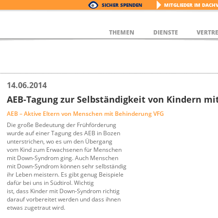
SICHER SPENDEN
MITGLIEDER IM DACH
THEMEN
DIENSTE
VERTR
14.06.2014
AEB-Tagung zur Selbständigkeit von Kindern m
AEB – Aktive Eltern von Menschen mit Behinderung VFG
Die große Bedeutung der Frühförderung
wurde auf einer Tagung des AEB in Bozen
unterstrichen, wo es um den Übergang
vom Kind zum Erwachsenen für Menschen
mit Down-Syndrom ging. Auch Menschen
mit Down-Syndrom können sehr selbständig
ihr Leben meistern. Es gibt genug Beispiele
dafür bei uns in Südtirol. Wichtig
ist, dass Kinder mit Down-Syndrom richtig
darauf vorbereitet werden und dass ihnen
etwas zugetraut wird.