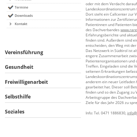
oder mit dem Verdacht darauf
Termine
Landeskoordinationszentrum 
Dort steht ein Callcenter zur
Downloads
Informationen zur Zertifizieru
Kontakt
Patientinnen und Patienten bie
des Dachverbandes
www.rare
Erfahrungsberichte und aktue
finden sind. Außerdem sind ei
entscheiden, den Weg mit der
Das Netzwerk in Südtirol ist 
Vereinsführung
engere Zusammenarbeit zwische
Patientenorganisationen und d
Treffen. Eingeladen sind die V
Gesundheit
seltenen Erkrankungen befasse
Landeskoordinationszentrums 
Freiwilligenarbeit
anderem ein neuer Leitfaden 
gearbeitet hat. Dieser soll Be
finden und so den Zugang zu V
Selbsthilfe
Arbeitsgruppe des Dachverba
Ziele für das Jahr 2026 zu spr
Soziales
Info: Tel. 0471 1886830,
info@