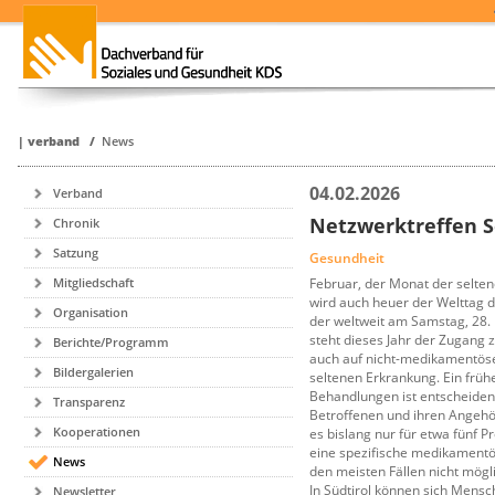
|
verband
/
News
04.02.2026
Verband
Netzwerktreffen 
Chronik
Satzung
Gesundheit
Februar, der Monat der selten
Mitgliedschaft
wird auch heuer der Welttag d
Organisation
der weltweit am Samstag, 28. F
steht dieses Jahr der Zugang
Berichte/Programm
auch auf nicht-medikamentöser
Bildergalerien
seltenen Erkrankung. Ein früh
Behandlungen ist entscheiden
Transparenz
Betroffenen und ihren Angehö
Kooperationen
es bislang nur für etwa fünf 
eine spezifische medikamentös
News
den meisten Fällen nicht mögl
In Südtirol können sich Mensc
Newsletter