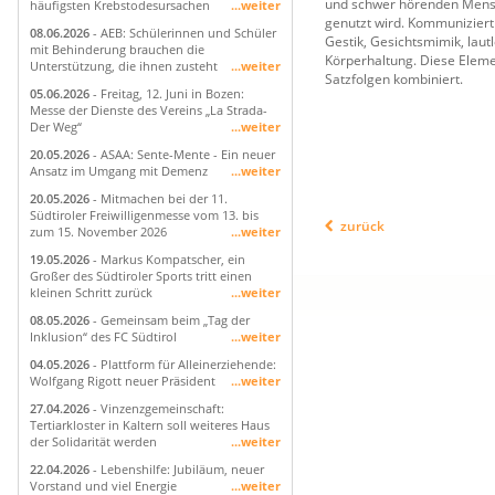
und schwer hörenden Mens
häufigsten Krebstodesursachen
...weiter
genutzt wird. Kommuniziert
08.06.2026
- AEB: Schülerinnen und Schüler
Gestik, Gesichtsmimik, lau
mit Behinderung brauchen die
Körperhaltung. Diese Elem
Unterstützung, die ihnen zusteht
...weiter
Satzfolgen kombiniert.
05.06.2026
- Freitag, 12. Juni in Bozen:
Messe der Dienste des Vereins „La Strada-
Der Weg“
...weiter
20.05.2026
- ASAA: Sente-Mente - Ein neuer
Ansatz im Umgang mit Demenz
...weiter
20.05.2026
- Mitmachen bei der 11.
Südtiroler Freiwilligenmesse vom 13. bis
zurück
zum 15. November 2026
...weiter
19.05.2026
- Markus Kompatscher, ein
Großer des Südtiroler Sports tritt einen
kleinen Schritt zurück
...weiter
08.05.2026
- Gemeinsam beim „Tag der
Inklusion“ des FC Südtirol
...weiter
04.05.2026
- Plattform für Alleinerziehende:
Wolfgang Rigott neuer Präsident
...weiter
27.04.2026
- Vinzenzgemeinschaft:
Tertiarkloster in Kaltern soll weiteres Haus
der Solidarität werden
...weiter
22.04.2026
- Lebenshilfe: Jubiläum, neuer
Vorstand und viel Energie
...weiter