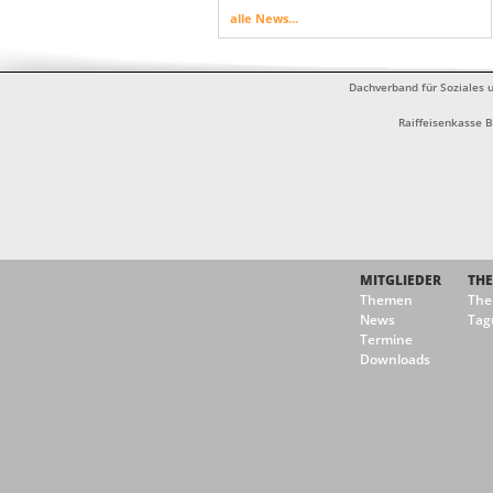
alle News...
Dachverband für Soziales u
Raiffeisenkasse 
MITGLIEDER
TH
Themen
Th
News
Tag
Termine
Downloads