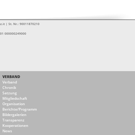
z.it | St. Nr.: 90011870210
1601 000000249000
VERBAND
Verband
Chronik
Satzung
Mitgliedschaft
Organisation
Berichte/Programm
Bildergalerien
Transparenz
Kooperationen
News