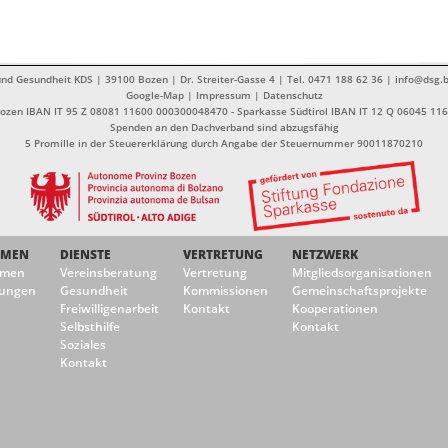
nd Gesundheit KDS | 39100 Bozen | Dr. Streiter-Gasse 4 | Tel. 0471 188 62 36 | info@dsg.b
Google-Map
|
Impressum
|
Datenschutz
Bozen IBAN IT 95 Z 08081 11600 000300048470 - Sparkasse Südtirol IBAN IT 12 Q 06045 1
Spenden an den Dachverband sind abzugsfähig
5 Promille in der Steuererklärung durch Angabe der Steuernummer 90011870210
EMEN
DIENSTE
VERTRETUNG
NETZWERK
emen
Vereinsberatung
Vertretung
Mitgliedsorganisationen
ungen
Gesundheit
Kommissionen
Gemeinschaftsprojekte
Freiwilligenarbeit
Kontakt
Kooperationen
Selbsthilfe
Kontakt
Soziales
Kontakt