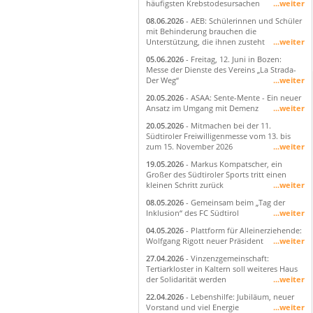
häufigsten Krebstodesursachen
...weiter
08.06.2026
- AEB: Schülerinnen und Schüler
mit Behinderung brauchen die
Unterstützung, die ihnen zusteht
...weiter
05.06.2026
- Freitag, 12. Juni in Bozen:
Messe der Dienste des Vereins „La Strada-
Der Weg“
...weiter
20.05.2026
- ASAA: Sente-Mente - Ein neuer
Ansatz im Umgang mit Demenz
...weiter
20.05.2026
- Mitmachen bei der 11.
Südtiroler Freiwilligenmesse vom 13. bis
zum 15. November 2026
...weiter
19.05.2026
- Markus Kompatscher, ein
Großer des Südtiroler Sports tritt einen
kleinen Schritt zurück
...weiter
08.05.2026
- Gemeinsam beim „Tag der
Inklusion“ des FC Südtirol
...weiter
04.05.2026
- Plattform für Alleinerziehende:
Wolfgang Rigott neuer Präsident
...weiter
27.04.2026
- Vinzenzgemeinschaft:
Tertiarkloster in Kaltern soll weiteres Haus
der Solidarität werden
...weiter
22.04.2026
- Lebenshilfe: Jubiläum, neuer
Vorstand und viel Energie
...weiter