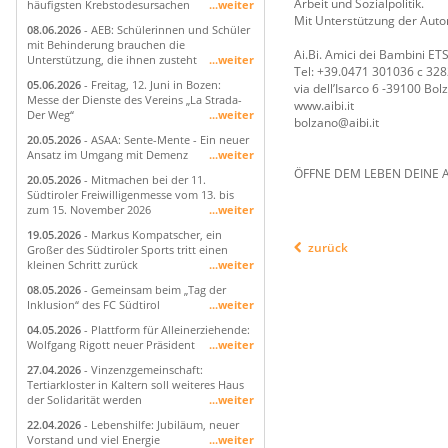
Arbeit und Sozialpolitik.
häufigsten Krebstodesursachen
...weiter
Mit Unterstützung der Auto
08.06.2026
- AEB: Schülerinnen und Schüler
mit Behinderung brauchen die
Ai.Bi. Amici dei Bambini ET
Unterstützung, die ihnen zusteht
...weiter
Tel: +39.0471 301036 c 32
05.06.2026
- Freitag, 12. Juni in Bozen:
via dell’Isarco 6 -39100 Bol
Messe der Dienste des Vereins „La Strada-
www.aibi.it
Der Weg“
...weiter
bolzano@aibi.it
20.05.2026
- ASAA: Sente-Mente - Ein neuer
Ansatz im Umgang mit Demenz
...weiter
ÖFFNE DEM LEBEN DEINE AR
20.05.2026
- Mitmachen bei der 11.
Südtiroler Freiwilligenmesse vom 13. bis
zum 15. November 2026
...weiter
19.05.2026
- Markus Kompatscher, ein
zurück
Großer des Südtiroler Sports tritt einen
kleinen Schritt zurück
...weiter
08.05.2026
- Gemeinsam beim „Tag der
Inklusion“ des FC Südtirol
...weiter
04.05.2026
- Plattform für Alleinerziehende:
Wolfgang Rigott neuer Präsident
...weiter
27.04.2026
- Vinzenzgemeinschaft:
Tertiarkloster in Kaltern soll weiteres Haus
der Solidarität werden
...weiter
22.04.2026
- Lebenshilfe: Jubiläum, neuer
Vorstand und viel Energie
...weiter