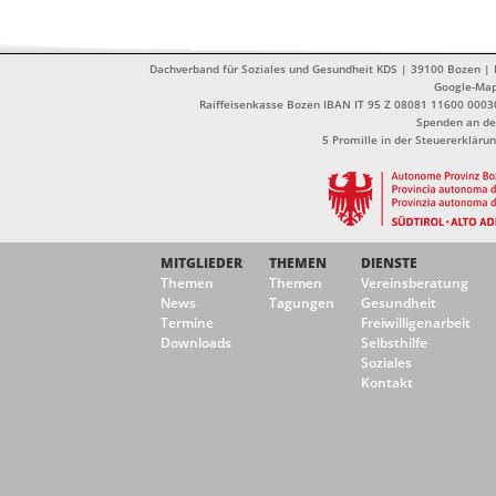
Dachverband für Soziales und Gesundheit KDS | 39100 Bozen | Dr
Google-Ma
Raiffeisenkasse Bozen IBAN IT 95 Z 08081 11600 0003
Spenden an de
5 Promille in der Steuererklä
MITGLIEDER
THEMEN
DIENSTE
Themen
Themen
Vereinsberatung
News
Tagungen
Gesundheit
Termine
Freiwilligenarbeit
Downloads
Selbsthilfe
Soziales
Kontakt