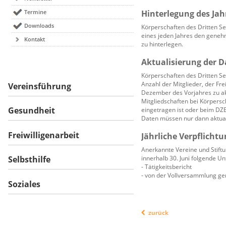
Termine
Hinterlegung des Jah
Downloads
Körperschaften des Dritten Sek
eines jeden Jahres den geneh
Kontakt
zu hinterlegen.
Aktualisierung der D
Körperschaften des Dritten Sek
Anzahl der Mitglieder, der Fr
Vereinsführung
Dezember des Vorjahres zu akt
Mitgliedschaften bei Körpersc
Gesundheit
eingetragen ist oder beim DZ
Daten müssen nur dann aktual
Freiwilligenarbeit
Jährliche Verpflichtu
Anerkannte Vereine und Stiftu
innerhalb 30. Juni folgende U
Selbsthilfe
- Tätigkeitsbericht
- von der Vollversammlung ge
Soziales
zurück