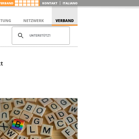
VERBAND
KONTAKT
ITALIANO
ETUNG
NETZWERK
VERBAND
kt