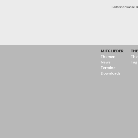
Raiffeisenkasse 
MITGLIEDER
TH
Themen
Th
News
Tag
Termine
Downloads