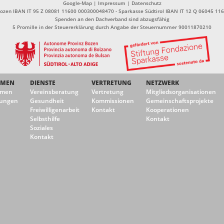
Google-Map
|
Impressum
|
Datenschutz
Bozen IBAN IT 95 Z 08081 11600 000300048470 - Sparkasse Südtirol IBAN IT 12 Q 06045 1
Spenden an den Dachverband sind abzugsfähig
5 Promille in der Steuererklärung durch Angabe der Steuernummer 90011870210
EMEN
DIENSTE
VERTRETUNG
NETZWERK
emen
Vereinsberatung
Vertretung
Mitgliedsorganisationen
ungen
Gesundheit
Kommissionen
Gemeinschaftsprojekte
Freiwilligenarbeit
Kontakt
Kooperationen
Selbsthilfe
Kontakt
Soziales
Kontakt