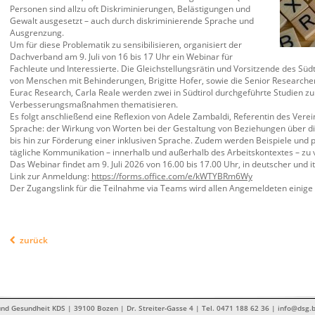
Personen sind allzu oft Diskriminierungen, Belästigungen und
Gewalt ausgesetzt – auch durch diskriminierende Sprache und
Ausgrenzung.
Um für diese Problematik zu sensibilisieren, organisiert der
Dachverband am 9. Juli von 16 bis 17 Uhr ein Webinar für
Fachleute und Interessierte. Die Gleichstellungsrätin und Vorsitzende des Süd
von Menschen mit Behinderungen, Brigitte Hofer, sowie die Senior Researcher
Eurac Research, Carla Reale werden zwei in Südtirol durchgeführte Studien z
Verbesserungsmaßnahmen thematisieren.
Es folgt anschließend eine Reflexion von Adele Zambaldi, Referentin des Verei
Sprache: der Wirkung von Worten bei der Gestaltung von Beziehungen über d
bis hin zur Förderung einer inklusiven Sprache. Zudem werden Beispiele und 
tägliche Kommunikation – innerhalb und außerhalb des Arbeitskontextes – zu 
Das Webinar findet am 9. Juli 2026 von 16.00 bis 17.00 Uhr, in deutscher und it
Link zur Anmeldung:
https://forms.office.com/e/kWTYBRm6Wy
Der Zugangslink für die Teilnahme via Teams wird allen Angemeldeten einige
zurück
nd Gesundheit KDS | 39100 Bozen | Dr. Streiter-Gasse 4 | Tel. 0471 188 62 36 | info@dsg.b