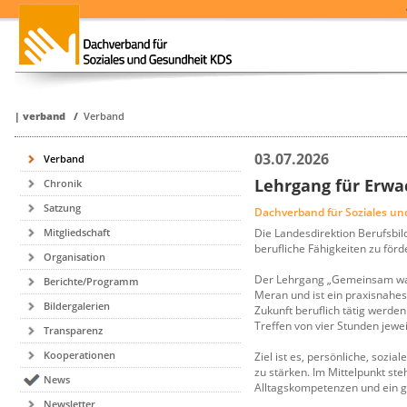
|
verband
/
Verband
03.07.2026
Verband
Lehrgang für Erwa
Chronik
Satzung
Dachverband für Soziales u
Die Landesdirektion Berufsbild
Mitgliedschaft
berufliche Fähigkeiten zu förd
Organisation
Der Lehrgang „Gemeinsam wach
Berichte/Programm
Meran und ist ein praxisnahes 
Bildergalerien
Zukunft beruflich tätig werd
Treffen von vier Stunden jewe
Transparenz
Kooperationen
Ziel ist es, persönliche, sozi
zu stärken. Im Mittelpunkt s
News
Alltagskompetenzen und ein g
Newsletter