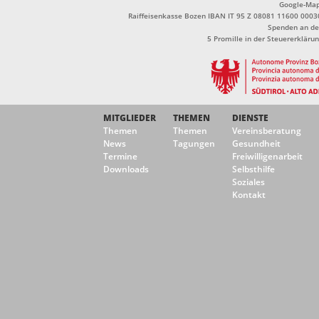
Google-Ma
Raiffeisenkasse Bozen IBAN IT 95 Z 08081 11600 0003
Spenden an de
5 Promille in der Steuererklä
MITGLIEDER
THEMEN
DIENSTE
Themen
Themen
Vereinsberatung
News
Tagungen
Gesundheit
Termine
Freiwilligenarbeit
Downloads
Selbsthilfe
Soziales
Kontakt