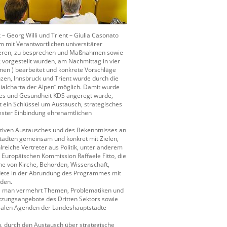
 – Georg Willi und Trient – Giulia Casonato
m mit Verantwortlichen universitärer
sieren, zu besprechen und Maßnahmen sowie
orgestellt wurden, am Nachmittag in vier
en ) bearbeitet und konkrete Vorschläge
ozen, Innsbruck und Trient wurde durch die
alcharta der Alpen“ möglich. Damit wurde
ales und Gesundheit KDS angeregt wurde,
t ein Schlüssel um Austausch, strategisches
ester Einbindung ehrenamtlichen
tiven Austausches und des Bekenntnisses an
städten gemeinsam und konkret mit Zielen,
eiche Vertreter aus Politik, unter anderem
r Europäischen Kommission Raffaele Fitto, die
he von Kirche, Behörden, Wissenschaft,
dete in der Abrundung des Programmes mit
nden.
ill man vermehrt Themen, Problematiken und
tzungsangebote des Dritten Sektors sowie
zialen Agenden der Landeshauptstädte
n, durch den Austausch über strategische