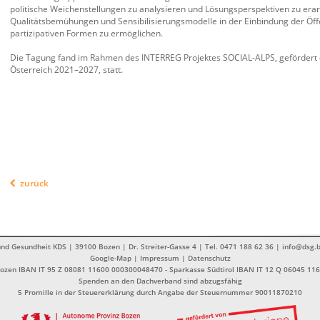
politische Weichenstellungen zu analysieren und Lösungsperspektiven zu era
Qualitätsbemühungen und Sensibilisierungsmodelle in der Einbindung der Öffe
partizipativen Formen zu ermöglichen.
Die Tagung fand im Rahmen des INTERREG Projektes SOCIAL-ALPS, gefördert
Österreich 2021–2027, statt.
zurück
nd Gesundheit KDS | 39100 Bozen | Dr. Streiter-Gasse 4 | Tel. 0471 188 62 36 | info@dsg.b
Google-Map
|
Impressum
|
Datenschutz
Bozen IBAN IT 95 Z 08081 11600 000300048470 - Sparkasse Südtirol IBAN IT 12 Q 06045 1
Spenden an den Dachverband sind abzugsfähig
5 Promille in der Steuererklärung durch Angabe der Steuernummer 90011870210