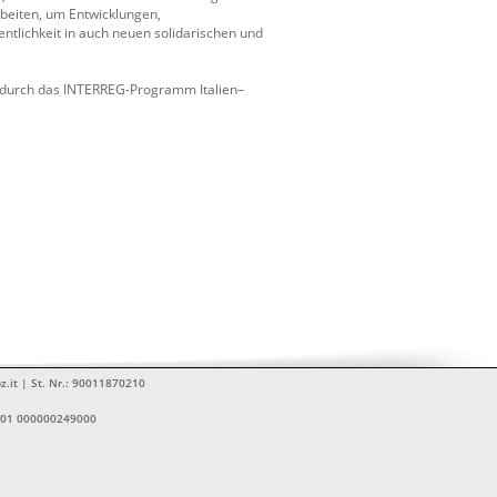
rbeiten, um Entwicklungen,
ntlichkeit in auch neuen solidarischen und
 durch das INTERREG-Programm Italien–
z.it | St. Nr.: 90011870210
1601 000000249000