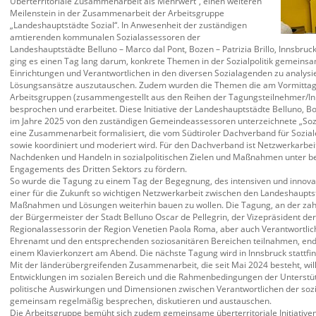
Überterritoriale Zusammenarbeit als Mehrwert“, einen weiteren
Meilenstein in der Zusammenarbeit der Arbeitsgruppe
„Landeshauptstädte Sozial“. In Anwesenheit der zuständigen
amtierenden kommunalen Sozialassessoren der
Landeshauptstädte Belluno – Marco dal Pont, Bozen – Patrizia Brillo, Innsbruck
ging es einen Tag lang darum, konkrete Themen in der Sozialpolitik gemeinsa
Einrichtungen und Verantwortlichen in den diversen Sozialagenden zu analy
Lösungsansätze auszutauschen. Zudem wurden die Themen die am Vormittag v
Arbeitsgruppen (zusammengestellt aus den Reihen der Tagungsteilnehmer/Inn
besprochen und erarbeitet. Diese Initiative der Landeshauptstädte Belluno, B
im Jahre 2025 von den zuständigen Gemeindeassessoren unterzeichnete „Sozi
eine Zusammenarbeit formalisiert, die vom Südtiroler Dachverband für Sozi
sowie koordiniert und moderiert wird. Für den Dachverband ist Netzwerkarbei
Nachdenken und Handeln in sozialpolitischen Zielen und Maßnahmen unter b
Engagements des Dritten Sektors zu fördern.
So wurde die Tagung zu einem Tag der Begegnung, des intensiven und innova
einer für die Zukunft so wichtigen Netzwerkarbeit zwischen den Landeshaupt
Maßnahmen und Lösungen weiterhin bauen zu wollen. Die Tagung, an der zahlr
der Bürgermeister der Stadt Belluno Oscar de Pellegrin, der Vizepräsident de
Regionalassessorin der Region Venetien Paola Roma, aber auch Verantwortlic
Ehrenamt und den entsprechenden soziosanitären Bereichen teilnahmen, en
einem Klavierkonzert am Abend. Die nächste Tagung wird in Innsbruck stattfi
Mit der länderübergreifenden Zusammenarbeit, die seit Mai 2024 besteht, w
Entwicklungen im sozialen Bereich und die Rahmenbedingungen der Unterstü
politische Auswirkungen und Dimensionen zwischen Verantwortlichen der so
gemeinsam regelmäßig besprechen, diskutieren und austauschen.
Die Arbeitsgruppe bemüht sich zudem gemeinsame überterritoriale Initiative