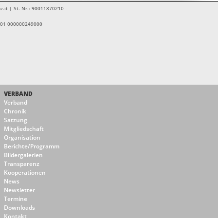
z.it | St. Nr.: 90011870210
1601 000000249000
VERBAND
Verband
Chronik
Satzung
Mitgliedschaft
Organisation
Berichte/Programm
Bildergalerien
Transparenz
Kooperationen
News
Newsletter
Termine
Downloads
Kontakt