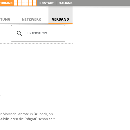
VERBAND
KONTAKT
ITALIANO
ETUNG
NETZWERK
VERBAND
…
der Mortadellabrote in Bruneck, an
bilisieren die "sfigati" schon seit