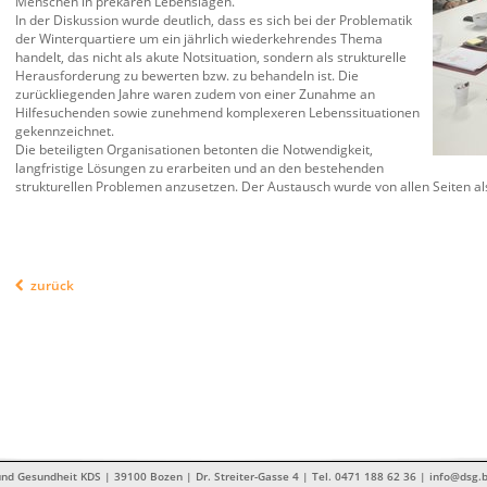
Menschen in prekären Lebenslagen.
In der Diskussion wurde deutlich, dass es sich bei der Problematik
der Winterquartiere um ein jährlich wiederkehrendes Thema
handelt, das nicht als akute Notsituation, sondern als strukturelle
Herausforderung zu bewerten bzw. zu behandeln ist. Die
zurückliegenden Jahre waren zudem von einer Zunahme an
Hilfesuchenden sowie zunehmend komplexeren Lebenssituationen
gekennzeichnet.
Die beteiligten Organisationen betonten die Notwendigkeit,
langfristige Lösungen zu erarbeiten und an den bestehenden
strukturellen Problemen anzusetzen. Der Austausch wurde von allen Seiten als
zurück
nd Gesundheit KDS | 39100 Bozen | Dr. Streiter-Gasse 4 | Tel. 0471 188 62 36 | info@dsg.b