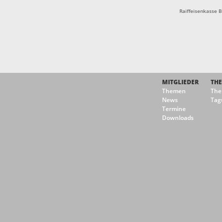
Raiffeisenkasse 
MITGLIEDER
TH
Themen
Th
News
Tag
Termine
Downloads