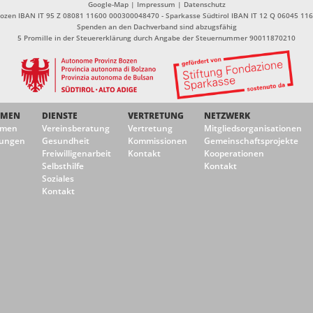
Google-Map
|
Impressum
|
Datenschutz
Bozen IBAN IT 95 Z 08081 11600 000300048470 - Sparkasse Südtirol IBAN IT 12 Q 06045 1
Spenden an den Dachverband sind abzugsfähig
5 Promille in der Steuererklärung durch Angabe der Steuernummer 90011870210
EMEN
DIENSTE
VERTRETUNG
NETZWERK
emen
Vereinsberatung
Vertretung
Mitgliedsorganisationen
ungen
Gesundheit
Kommissionen
Gemeinschaftsprojekte
Freiwilligenarbeit
Kontakt
Kooperationen
Selbsthilfe
Kontakt
Soziales
Kontakt