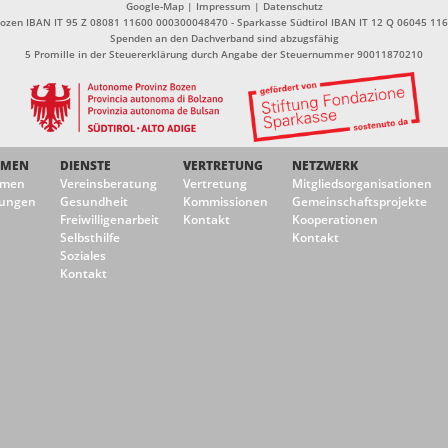
Google-Map
|
Impressum
|
Datenschutz
Bozen IBAN IT 95 Z 08081 11600 000300048470 - Sparkasse Südtirol IBAN IT 12 Q 06045 1
Spenden an den Dachverband sind abzugsfähig
5 Promille in der Steuererklärung durch Angabe der Steuernummer 90011870210
EMEN
DIENSTE
VERTRETUNG
NETZWERK
emen
Vereinsberatung
Vertretung
Mitgliedsorganisationen
ungen
Gesundheit
Kommissionen
Gemeinschaftsprojekte
Freiwilligenarbeit
Kontakt
Kooperationen
Selbsthilfe
Kontakt
Soziales
Kontakt