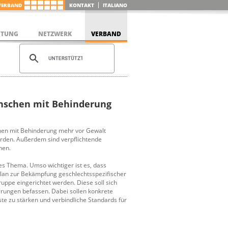
VERBAND
KONTAKT
ITALIANO
ETUNG
NETZWERK
VERBAND
nschen mit Behinderung
chen mit Behinderung mehr vor Gewalt
erden. Außerdem sind verpflichtende
hen.
es Thema. Umso wichtiger ist es, dass
plan zur Bekämpfung geschlechtsspezifischer
ruppe eingerichtet werden. Diese soll sich
rungen befassen. Dabei sollen konkrete
e zu stärken und verbindliche Standards für