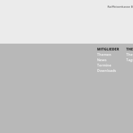
Raiffeisenkasse 
MITGLIEDER
TH
Themen
Th
News
Tag
Termine
Downloads