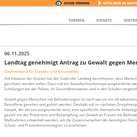
SICHER SPENDEN
MITGLIEDER IM DACH
THEMEN
DIENSTE
VERTR
06.11.2025
Landtag genehmigt Antrag zu Gewalt gegen Me
Dachverband für Soziales und Gesundheit
Auf Initiative der Grünen hat der Südtiroler Landtag beschlossen, dass Mens
geschützt werden sollen. Dazu soll ein Gewaltschutzkonzept ausgearbeitet w
Schulungen bei der Polizei, im Gesundheitswesen und in den Schulen vorgese
Gewalt gegen Menschen mit Behinderungen ist nach wie vor ein oft tabuisiert
Betroffene gesehen und gehört werden. Deshalb soll im nächsten Dreijahres
Gewalt, der derzeit ausgearbeitet wird, eine spezifische thematische Arbeitsg
gezielt mit der Prävention und Bekämpfung von Gewalt an Frauen mit Behinde
Maßnahmen entwickelt werden, um die Zusammenarbeit der beteiligten Dienst
Schutz- und Präventionsstrategien zu erarbeiten.