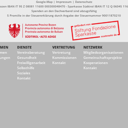
Google-Map
|
Impressum
|
Datenschutz
Bozen IBAN IT 95 Z 08081 11600 000300048470 - Sparkasse Südtirol IBAN IT 12 Q 06045 1
Spenden an den Dachverband sind abzugsfähig
5 Promille in der Steuererklärung durch Angabe der Steuernummer 90011870210
EMEN
DIENSTE
VERTRETUNG
NETZWERK
emen
Vereinsberatung
Vertretung
Mitgliedsorganisationen
ungen
Gesundheit
Kommissionen
Gemeinschaftsprojekte
Freiwilligenarbeit
Kontakt
Kooperationen
Selbsthilfe
Kontakt
Soziales
Kontakt