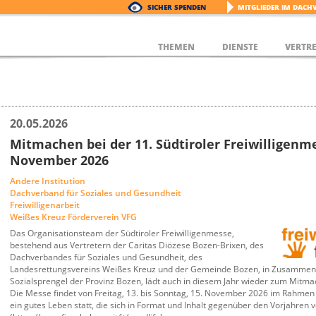
SICHER SPENDEN
MITGLIEDER IM DACH
THEMEN
DIENSTE
VERTR
20.05.2026
Mitmachen bei der 11. Südtiroler Freiwilligenm
November 2026
Andere Institution
Dachverband für Soziales und Gesundheit
Freiwilligenarbeit
Weißes Kreuz Förderverein VFG
Das Organisationsteam der Südtiroler Freiwilligenmesse,
bestehend aus Vertretern der Caritas Diözese Bozen-Brixen, des
Dachverbandes für Soziales und Gesundheit, des
Landesrettungsvereins Weißes Kreuz und der Gemeinde Bozen, in Zusammena
Sozialsprengel der Provinz Bozen, lädt auch in diesem Jahr wieder zum Mitmac
Die Messe findet von Freitag, 13. bis Sonntag, 15. November 2026 im Rahmen
ein gutes Leben statt, die sich in Format und Inhalt gegenüber den Vorjahren 