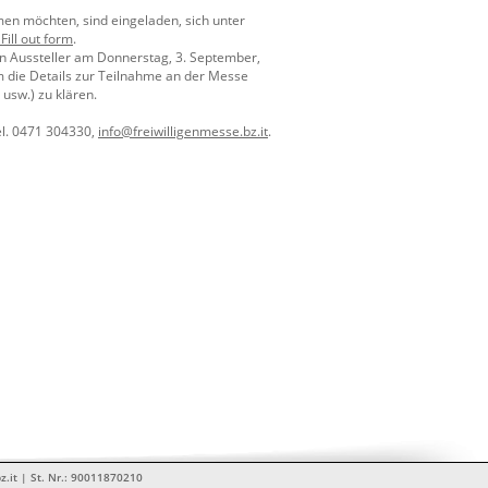
hmen möchten, sind eingeladen, sich unter
Fill out form
.
en Aussteller am Donnerstag, 3. September,
m die Details zur Teilnahme an der Messe
usw.) zu klären.
Tel. 0471 304330,
info@freiwilligenmesse.bz.it
.
z.it | St. Nr.: 90011870210