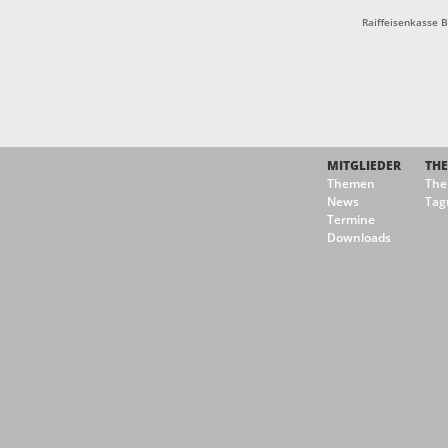
Raiffeisenkasse 
MITGLIEDER
TH
Themen
Th
News
Tag
Termine
Downloads