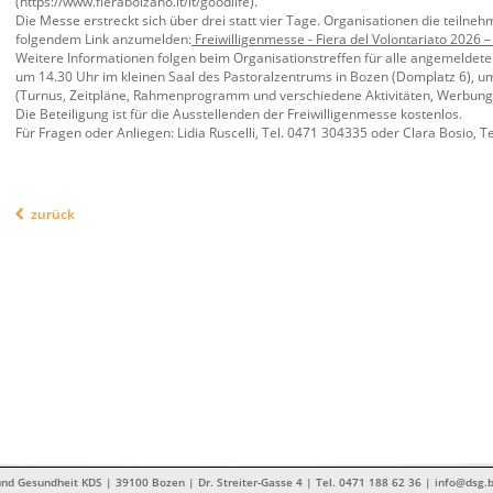
(https://www.fierabolzano.it/it/goodlife).
Die Messe erstreckt sich über drei statt vier Tage. Organisationen die teilne
folgendem Link anzumelden:
Freiwilligenmesse - Fiera del Volontariato 2026 – 
Weitere Informationen folgen beim Organisationstreffen für alle angemeldet
um 14.30 Uhr im kleinen Saal des Pastoralzentrums in Bozen (Domplatz 6), u
(Turnus, Zeitpläne, Rahmenprogramm und verschiedene Aktivitäten, Werbung 
Die Beteiligung ist für die Ausstellenden der Freiwilligenmesse kostenlos.
Für Fragen oder Anliegen: Lidia Ruscelli, Tel. 0471 304335 oder Clara Bosio, 
zurück
nd Gesundheit KDS | 39100 Bozen | Dr. Streiter-Gasse 4 | Tel. 0471 188 62 36 | info@dsg.b