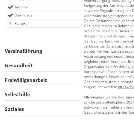
Akutversorgung. Gleichzeitig 
Steigerung der Attraktivität 
Termine
sowie die Digitalisierung der
Downloads
widerstandsfähiger gegenübe
Da die Gesundheit die gesamte
Kontakt
Gesundheitsplan im Rahmen ein
aktiv einzubeziehen. Dieser i
Bürgerinnen und Bürgern, Ges
Der Dachverband wird sich akt
verbindende Rolle zwischen de
Vereinsführung
wurden wir vom Landesressort
Ausarbeitung des neuen Gesun
begleiten, einen kontinuierlic
Gesundheit
Organisation und Förderung vo
partizipativen Phase haben all
Anmerkungen, Hinweise und Vo
Freiwilligenarbeit
Gesundheitssystem einbringen.
eingereicht werden:
https://f
Selbsthilfe
Alle eingegangenen Beiträge 
Landesgesundheitsplans 2027–
entwickeln, der näher an den 
Soziales
Gesundheitswesens in den ko