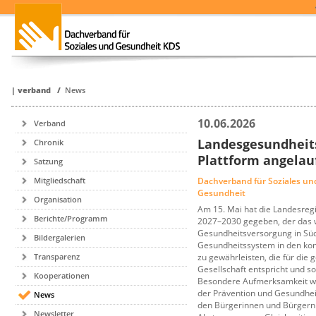
|
verband
/
News
10.06.2026
Verband
Landesgesundheits
Chronik
Plattform angelauf
Satzung
Dachverband für Soziales u
Mitgliedschaft
Gesundheit
Organisation
Am 15. Mai hat die Landesregi
Berichte/Programm
2027–2030 gegeben, der das w
Gesundheitsversorgung in Südtir
Bildergalerien
Gesundheitssystem in den ko
zu gewährleisten, die für die
Transparenz
Gesellschaft entspricht und so
Kooperationen
Besondere Aufmerksamkeit wi
der Prävention und Gesundhei
News
den Bürgerinnen und Bürgern 
Newsletter