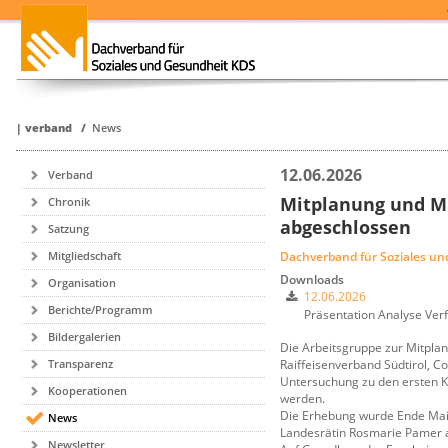
|
verband
/
News
12.06.2026
Verband
Mitplanung und Mi
Chronik
abgeschlossen
Satzung
Dachverband für Soziales u
Mitgliedschaft
Downloads
Organisation
12.06.2026
Berichte/Programm
Präsentation Analyse Verf
Bildergalerien
Die Arbeitsgruppe zur Mitpla
Raiffeisenverband Südtirol, C
Transparenz
Untersuchung zu den ersten Ko
Kooperationen
werden.
Die Erhebung wurde Ende Mai 
News
Landesrätin Rosmarie Pamer a
Newsletter