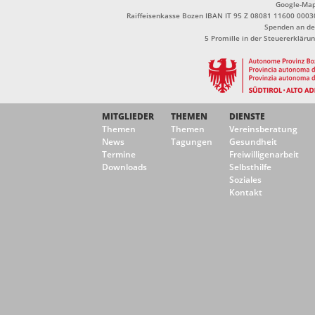
Google-Ma
Raiffeisenkasse Bozen IBAN IT 95 Z 08081 11600 0003
Spenden an de
5 Promille in der Steuererklä
MITGLIEDER
THEMEN
DIENSTE
Themen
Themen
Vereinsberatung
News
Tagungen
Gesundheit
Termine
Freiwilligenarbeit
Downloads
Selbsthilfe
Soziales
Kontakt