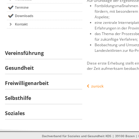
Auf Grundlage der Ergebnisse 
Fortbildungsmaßnahmen f
Termine
fördern, mit besonderem 
Downloads
Aspekte;
eine zentrale Internetpla
Kontakt
Erfahrungen in der Provi
das Thema der Prozessbeg
für zukünftige Verfahren;
Beobachtung und Umsetzu
Landesleitlinien zur Ko-
Vereinsführung
Diese erste Erhebung stellt 
Gesundheit
der Zeit aufmerksam beobachte
Freiwilligenarbeit
zurück
Selbsthilfe
Soziales
Dachverband für Soziales und Gesundheit KDS | 39100 Bozen | Dr