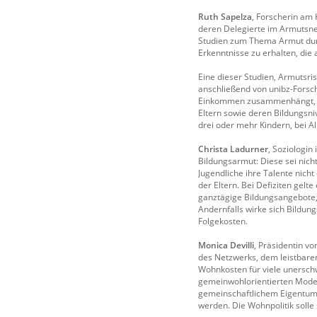
Ruth Sapelza
, Forscherin am 
deren Delegierte im Armutsnet
Studien zum Thema Armut durc
Erkenntnisse zu erhalten, die 
Eine dieser Studien, Armutsris
anschließend von unibz-Forsc
Einkommen zusammenhängt, son
Eltern sowie deren Bildungsn
drei oder mehr Kindern, bei A
Christa Ladurner
, Soziologi
Bildungsarmut: Diese sei nic
Jugendliche ihre Talente nic
der Eltern. Bei Defiziten gelt
ganztägige Bildungsangebote, f
Andernfalls wirke sich Bildun
Folgekosten.
Monica Devilli
, Präsidentin v
des Netzwerks, dem leistbaren
Wohnkosten für viele unerschw
gemeinwohlorientierten Model
gemeinschaftlichem Eigentum,
werden. Die Wohnpolitik solle s