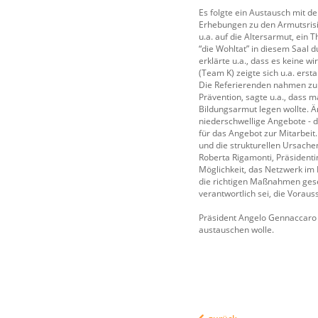
Es folgte ein Austausch mit 
Erhebungen zu den Armutsrisi
u.a. auf die Altersarmut, ein
“die Wohltat” in diesem Saal 
erklärte u.a., dass es keine 
(Team K) zeigte sich u.a. erst
Die Referierenden nahmen zu 
Prävention, sagte u.a., dass
Bildungsarmut legen wollte. 
niederschwellige Angebote - 
für das Angebot zur Mitarbei
und die strukturellen Ursache
Roberta Rigamonti, Präsidenti
Möglichkeit, das Netzwerk im 
die richtigen Maßnahmen gesetz
verantwortlich sei, die Vorau
Präsident Angelo Gennaccaro 
austauschen wolle.