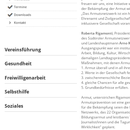
freuen wir uns, eine Initiati
Termine
der Bekämpfung der Armut wi
„Das Armutsnetzwerk ist ein h
Downloads
Ehrenamt und Zivilgesellscha
Kontakt
inklusivere Gesellschaft voran
Roberta Rigamonti
, Präsiden
des Südtiroler Armutsnetzwer
und Landeshauptmann
Arno 
Ausgangspunkt war ein institu
Vereinsführung
Arbeit, Bildung, Kultur, Wirt
damaligen Landtagspräsiden
Maßnahmen, mit denen Armut
Gesundheit
1. Armut überall und in all i
2. Werte in der Gesellschaft fe
Freiwilligenarbeit
3. zwischenmenschliche Bezie
4. gleiche Chancen für alle ge
5. Grundbedürfnisse erfüllen.
Selbsthilfe
Armut, unterstrichen Rigamont
Armutsprävention sei eine ge
Soziales
für die Bekämpfung seien die
Netzwerks, das 22 Organisatio
Bildungsarmut und leistbares
Journalist/innen und die Tagu
Wirklichkeit" geplant.