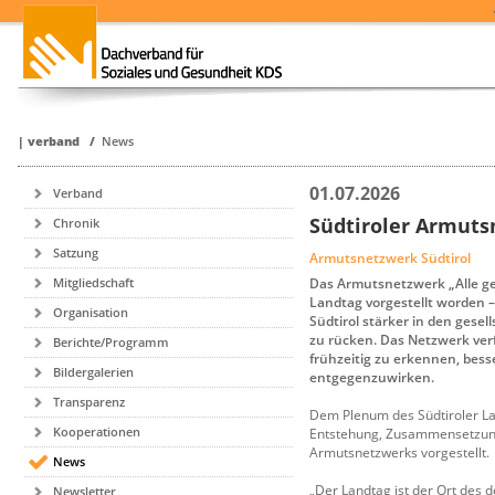
|
verband
/
News
01.07.2026
Verband
Südtiroler Armuts
Chronik
Satzung
Armutsnetzwerk Südtirol
Das Armutsnetzwerk „Alle ge
Mitgliedschaft
Landtag vorgestellt worden –
Organisation
Südtirol stärker in den gesel
zu rücken. Das Netzwerk verfo
Berichte/Programm
frühzeitig zu erkennen, bes
Bildergalerien
entgegenzuwirken.
Transparenz
Dem Plenum des Südtiroler La
Kooperationen
Entstehung, Zusammensetzung 
Armutsnetzwerks vorgestellt.
News
„Der Landtag ist der Ort des
Newsletter