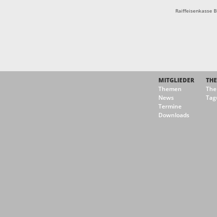
Raiffeisenkasse 
MITGLIEDER
TH
Themen
Th
News
Tag
Termine
Downloads