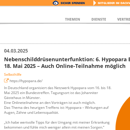
SICHER SPENDEN
MITGLIEDER IM DACH
THEMEN
DIENSTE
VERTR
04.03.2025
Nebenschilddrüsenunterfunktion: 6. Hypopara B
18. Mai 2025 – Auch Online-Teilnahme möglich
Selbsthilfe
https://hypopara.de/
In Deutschland organisiert das Netzwerk Hypopara vom 16. bis 18.
Mai 2025 ein Bundestreffen. Tagungsort ist das Johanniter
Gästehaus in Münster.
Eine Onlineteilnahme an den Vorträgen ist auch möglich.
Das Thema des heurigen Treffens ist: Hypopara – Wirkungen auf
Augen, Zähne und Lebensqualität.
„Ich habe wertvolle Tipps für den Umgang mit meiner Erkrankung
bekommen und fühle mich weniger allein mit meinen Sorgen.“