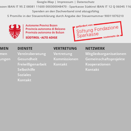
Google-Map
|
Impressum
|
Datenschutz
Bozen IBAN IT 95 Z 08081 11600 000300048470 - Sparkasse Südtirol IBAN IT 12 Q 06045 1
Spenden an den Dachverband sind abzugsfähig
5 Promille in der Steuererklärung durch Angabe der Steuernummer 90011870210
EMEN
DIENSTE
VERTRETUNG
NETZWERK
emen
Vereinsberatung
Vertretung
Mitgliedsorganisationen
ungen
Gesundheit
Kommissionen
Gemeinschaftsprojekte
Freiwilligenarbeit
Kontakt
Kooperationen
Selbsthilfe
Kontakt
Soziales
Kontakt