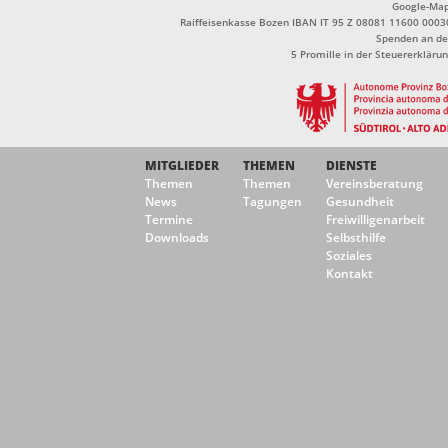
Google-Ma
Raiffeisenkasse Bozen IBAN IT 95 Z 08081 11600 0003
Spenden an de
5 Promille in der Steuererklä
MITGLIEDER
THEMEN
DIENSTE
Themen
Themen
Vereinsberatung
News
Tagungen
Gesundheit
Termine
Freiwilligenarbeit
Downloads
Selbsthilfe
Soziales
Kontakt