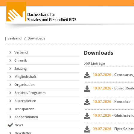
|
verband
/
Downloads
Downloads
Verband
Chronik
569 Einträge
Satzung
10.07.2026
-
Centaurus_
Mitgliedschaft
Organisation
10.07.2026
-
Eurac_Reale
Berichte/Programm
Bildergalerien
10.07.2026
-
Kontakte - 
Transparenz
10.07.2026
-
Gleichstell
Kooperationen
News
09.07.2026
-
Flyer Selbs
Newsletter