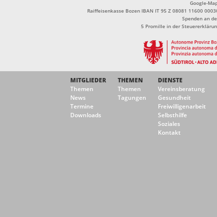
Google-Ma
Raiffeisenkasse Bozen IBAN IT 95 Z 08081 11600 0003
Spenden an de
5 Promille in der Steuererklä
MITGLIEDER
THEMEN
DIENSTE
Themen
Themen
Vereinsberatung
News
Tagungen
Gesundheit
Termine
Freiwilligenarbeit
Downloads
Selbsthilfe
Soziales
Kontakt