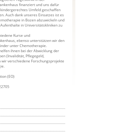
ankenhaus finanziert und uns dafür
d kindergerechtes Umfeld geschaffen
en. Auch dank unseres Einsatzes ist es
hemotherapie in Bozen abzuwickeln und
ufenthalte in Universitätskliniken zu
chiedene Kurse und
nkenhaus, ebenso unterstützen wir den
Kinder unter Chemotherapie.
helfen ihnen bei der Abwicklung der
n (Invalidität, Pflegegeld,
n wir verschiedene Forschungsprojekte
ie.
tion (EO)
22705