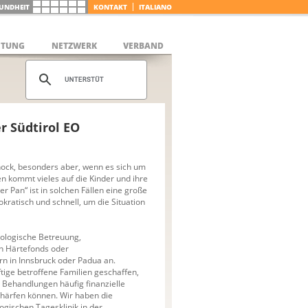
UNDHEIT
KONTAKT
ITALIANO
ETUNG
NETZWERK
VERBAND
r Südtirol EO
hock, besonders aber, wenn es sich um
nen kommt vieles auf die Kinder und ihre
er Pan“ ist in solchen Fällen eine große
rokratisch und schnell, um die Situation
hologische Betreuung,
en Härtefonds oder
rn in Innsbruck oder Padua an.
tige betroffene Familien geschaffen,
 Behandlungen häufig finanzielle
chärfen können. Wir haben die
gischen Tagesklinik in der