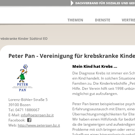
DACHVERBAND FÜR SOZIALES UND GES
THEMEN
DIENSTE
VERTR
krebskranke Kinder Südtirol EO
Peter Pan - Vereinigung für krebskranke Kinde
Mein Kind hat Krebs ...
Die Diagnose Krebs ist immer ein Sc
ein Kind handelt. In solchen Situatio
Familien zu. Die Kinderkrebshilfe „Pet
Hilfe. Der Verein hilft seit 1998 unbü
möglichst gut aufzufangen.
Lorenz-Böhler-Straße 5
Peter Pan bietet beispielsweise psyc
39100 Bozen
Erfahrungsaustausch mit Eltern, ein
Tel. 0471 1886667
Übernachtungsmöglichkeiten für Elte
E-Mail:
info@peterpan.bz.it
Wir haben einen Hilfsfonds für bedürf
Facebook:
da die langwierigen und aufwändigen
Web:
http://www.peterpan.bz.it
Probleme mit sich bringen oder vers
Schaffung einer hämatologisch-onkolo