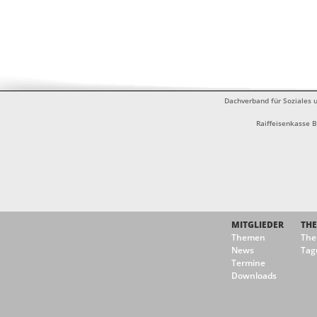
Dachverband für Soziales u
Raiffeisenkasse 
MITGLIEDER
TH
Themen
Th
News
Tag
Termine
Downloads