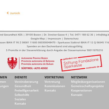
zurück
nd Gesundheit KDS | 39100 Bozen | Dr. Streiter-Gasse 4 | Tel. 0471 188 62 36 | info@dsg.b
Google-Map
|
Impressum
|
Datenschutz
Bozen IBAN IT 95 Z 08081 11600 000300048470 - Sparkasse Südtirol IBAN IT 12 Q 06045 1
Spenden an den Dachverband sind abzugsfähig
5 Promille in der Steuererklärung durch Angabe der Steuernummer 90011870210
EMEN
DIENSTE
VERTRETUNG
NETZWERK
emen
Vereinsberatung
Vertretung
Mitgliedsorganisationen
ungen
Gesundheit
Kommissionen
Gemeinschaftsprojekte
Freiwilligenarbeit
Kontakt
Kooperationen
Selbsthilfe
Kontakt
Soziales
Kontakt