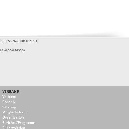
z.it | St. Nr.: 90011870210
1601 000000249000
VERBAND
Verband
Chronik
Satzung
Mitgliedschaft
Organisation
Berichte/Programm
Bildergalerien