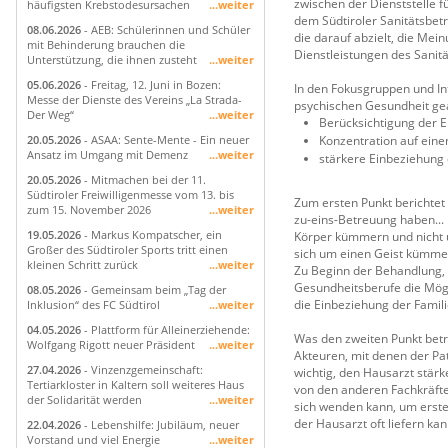
zwischen der Dienststelle f
häufigsten Krebstodesursachen
...weiter
dem Südtiroler Sanitätsbetr
08.06.2026
- AEB: Schülerinnen und Schüler
die darauf abzielt, die Me
mit Behinderung brauchen die
Dienstleistungen des Sanitä
Unterstützung, die ihnen zusteht
...weiter
05.06.2026
- Freitag, 12. Juni in Bozen:
In den Fokusgruppen und Int
Messe der Dienste des Vereins „La Strada-
psychischen Gesundheit ge
Der Weg“
...weiter
Berücksichtigung der Ei
Konzentration auf ein
20.05.2026
- ASAA: Sente-Mente - Ein neuer
Ansatz im Umgang mit Demenz
...weiter
stärkere Einbeziehung 
20.05.2026
- Mitmachen bei der 11.
Südtiroler Freiwilligenmesse vom 13. bis
Zum ersten Punkt berichtet e
zum 15. November 2026
...weiter
zu-eins-Betreuung haben... E
19.05.2026
- Markus Kompatscher, ein
Körper kümmern und nicht u
Großer des Südtiroler Sports tritt einen
sich um einen Geist kümmer
kleinen Schritt zurück
...weiter
Zu Beginn der Behandlung, 
Gesundheitsberufe die Mögl
08.05.2026
- Gemeinsam beim „Tag der
die Einbeziehung der Famili
Inklusion“ des FC Südtirol
...weiter
04.05.2026
- Plattform für Alleinerziehende:
Was den zweiten Punkt betri
Wolfgang Rigott neuer Präsident
...weiter
Akteuren, mit denen der Pa
27.04.2026
- Vinzenzgemeinschaft:
wichtig, den Hausarzt stärk
Tertiarkloster in Kaltern soll weiteres Haus
von den anderen Fachkräften
der Solidarität werden
...weiter
sich wenden kann, um erste 
der Hausarzt oft liefern ka
22.04.2026
- Lebenshilfe: Jubiläum, neuer
Vorstand und viel Energie
...weiter