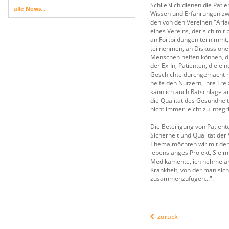
Schließlich dienen die Pati
alle News...
Wissen und Erfahrungen zwi
den von den Vereinen "Ariad
eines Vereins, der sich mit 
an Fortbildungen teilnimmt
teilnehmen, an Diskussione
Menschen helfen können, die
der Ex-In, Patienten, die e
Geschichte durchgemacht hat
helfe den Nutzern, ihre Frei
kann ich auch Ratschläge au
die Qualität des Gesundhei
nicht immer leicht zu integrie
Die Beteiligung von Patient
Sicherheit und Qualität de
Thema möchten wir mit den W
lebenslanges Projekt, Sie m
Medikamente, ich nehme an der
Krankheit, von der man sich
zusammenzufügen...".
zurück