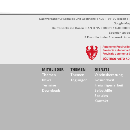
Dachverband für Soziales und Gesundheit KDS | 39100 Bozen | Dr
Google-Ma
Raiffeisenkasse Bozen IBAN IT 95 Z 08081 11600 0003
Spenden an de
5 Promille in der Steuererklä
MITGLIEDER
THEMEN
DIENSTE
Themen
Themen
Vereinsberatung
News
Tagungen
Gesundheit
Termine
Freiwilligenarbeit
Downloads
Selbsthilfe
Soziales
Kontakt