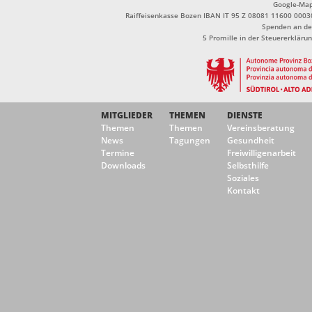
Google-Ma
Raiffeisenkasse Bozen IBAN IT 95 Z 08081 11600 0003
Spenden an de
5 Promille in der Steuererklä
MITGLIEDER
THEMEN
DIENSTE
Themen
Themen
Vereinsberatung
News
Tagungen
Gesundheit
Termine
Freiwilligenarbeit
Downloads
Selbsthilfe
Soziales
Kontakt