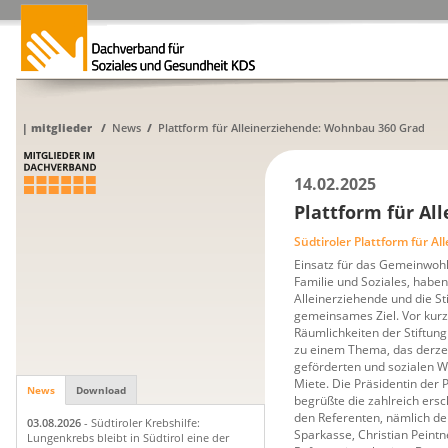
|
mitglieder
/
News
/
Plattform für Alleinerziehende: Wohnbau 360 Grad
14.02.2025
Plattform für Al
Südtiroler Plattform für A
Einsatz für das Gemeinwohl
Familie und Soziales, haben 
Alleinerziehende und die St
gemeinsames Ziel. Vor kurz
Räumlichkeiten der Stiftun
zu einem Thema, das derzei
geförderten und sozialen W
Miete. Die Präsidentin der 
News
Download
begrüßte die zahlreich ers
den Referenten, nämlich d
03.08.2026
- Südtiroler Krebshilfe:
Sparkasse, Christian Peintn
Lungenkrebs bleibt in Südtirol eine der