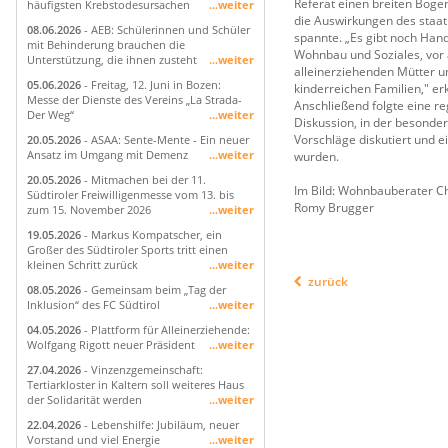
Referat einen breiten Boge
häufigsten Krebstodesursachen
...weiter
die Auswirkungen des staat
08.06.2026
- AEB: Schülerinnen und Schüler
spannte. „Es gibt noch Han
mit Behinderung brauchen die
Wohnbau und Soziales, vor a
Unterstützung, die ihnen zusteht
...weiter
alleinerziehenden Mütter un
05.06.2026
- Freitag, 12. Juni in Bozen:
kinderreichen Familien," er
Messe der Dienste des Vereins „La Strada-
Anschließend folgte eine r
Der Weg“
...weiter
Diskussion, in der besonder
Vorschläge diskutiert und e
20.05.2026
- ASAA: Sente-Mente - Ein neuer
Ansatz im Umgang mit Demenz
...weiter
wurden.
20.05.2026
- Mitmachen bei der 11.
Im Bild: Wohnbauberater Chr
Südtiroler Freiwilligenmesse vom 13. bis
Romy Brugger
zum 15. November 2026
...weiter
19.05.2026
- Markus Kompatscher, ein
Großer des Südtiroler Sports tritt einen
kleinen Schritt zurück
...weiter
zurück
08.05.2026
- Gemeinsam beim „Tag der
Inklusion“ des FC Südtirol
...weiter
04.05.2026
- Plattform für Alleinerziehende:
Wolfgang Rigott neuer Präsident
...weiter
27.04.2026
- Vinzenzgemeinschaft:
Tertiarkloster in Kaltern soll weiteres Haus
der Solidarität werden
...weiter
22.04.2026
- Lebenshilfe: Jubiläum, neuer
Vorstand und viel Energie
...weiter