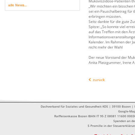
Mukoviszidose-Patienten the
alle News...
„Wir möchten ein bisschen G
sei ein Pauschalbetrag für 
erbringen müssten.
Seitz dankte für die gute 
Spitze: „So konnte viel erre
auf das Treffen mit den Är
Informationsveranstaltunge
Kalender. Im Rahmen der J
nicht mehr der Wahl
Der neue Vorstand der Mukov
Anita Platzgummer, Irene 
zurück
Dachverband für Soziales und Gesundheit KDS | 39100 Bozen | Dr
Google-Ma
Raiffeisenkasse Bozen IBAN IT 95 Z 08081 11600 0003
Spenden an de
5 Promille in der Steuererklä