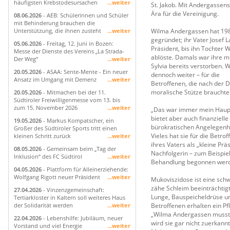
häufigsten Krebstodesursachen
...weiter
St. Jakob. Mit Andergassens
Ära für die Vereinigung.
08.06.2026
- AEB: Schülerinnen und Schüler
mit Behinderung brauchen die
Wilma Andergassen hat 198
Unterstützung, die ihnen zusteht
...weiter
gegründet; ihr Vater Josef 
05.06.2026
- Freitag, 12. Juni in Bozen:
Präsident, bis ihn Tochter 
Messe der Dienste des Vereins „La Strada-
ablöste. Damals war ihre m
Der Weg“
...weiter
Sylvia bereits verstorben.
20.05.2026
- ASAA: Sente-Mente - Ein neuer
dennoch weiter – für die
Ansatz im Umgang mit Demenz
...weiter
Betroffenen, die nach der 
moralische Stütze brauchte
20.05.2026
- Mitmachen bei der 11.
Südtiroler Freiwilligenmesse vom 13. bis
zum 15. November 2026
...weiter
„Das war immer mein Haupt
bietet aber auch finanzielle
19.05.2026
- Markus Kompatscher, ein
bürokratischen Angelegenh
Großer des Südtiroler Sports tritt einen
Vieles hat sie für die Betrof
kleinen Schritt zurück
...weiter
ihres Vaters als „kleine Prä
08.05.2026
- Gemeinsam beim „Tag der
Nachfolgerin – zum Beispiel
Inklusion“ des FC Südtirol
...weiter
Behandlung begonnen werd
04.05.2026
- Plattform für Alleinerziehende:
Wolfgang Rigott neuer Präsident
...weiter
Mukoviszidose ist eine schw
zähe Schleim beeinträchtigt
27.04.2026
- Vinzenzgemeinschaft:
Lunge, Bauspeicheldrüse und
Tertiarkloster in Kaltern soll weiteres Haus
Betroffenen erhalten ein Pf
der Solidarität werden
...weiter
„Wilma Andergassen musste
22.04.2026
- Lebenshilfe: Jubiläum, neuer
wird sie gar nicht zuerkann
Vorstand und viel Energie
...weiter