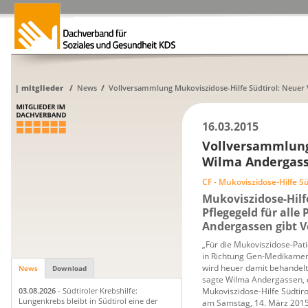
|
mitglieder
/
News
/
Vollversammlung Mukoviszidose-Hilfe Südtirol: Neuer 
16.03.2015
Vollversammlung 
Wilma Andergasse
CF - Mukoviszidose-Hilfe Sü
Mukoviszidose-Hilf
Pflegegeld für alle 
Andergassen gibt V
„Für die Mukoviszidose-Pat
in Richtung Gen-Medikamente
wird heuer damit behandelt
News
Download
sagte Wilma Andergassen, 
Mukoviszidose-Hilfe Südtir
03.08.2026
- Südtiroler Krebshilfe:
Lungenkrebs bleibt in Südtirol eine der
am Samstag, 14. März 2015