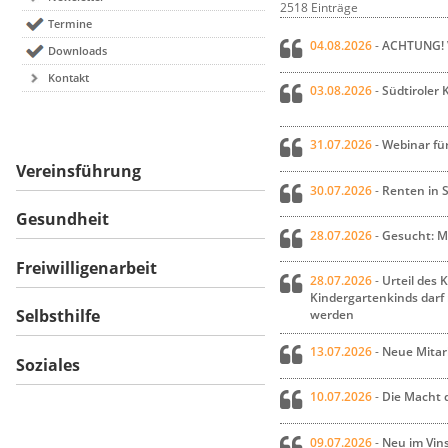
2518 Einträge
Termine
04.08.2026
-
ACHTUNG! V
Downloads
Kontakt
03.08.2026
-
Südtiroler 
31.07.2026
-
Webinar fü
Vereinsführung
30.07.2026
-
Renten in 
Gesundheit
28.07.2026
-
Gesucht: Mi
Freiwilligenarbeit
28.07.2026
-
Urteil des 
Kindergartenkinds darf 
Selbsthilfe
werden
13.07.2026
-
Neue Mitarb
Soziales
10.07.2026
-
Die Macht d
09.07.2026
-
Neu im Vins