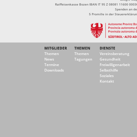
Raiffeisenkasse Bozen IBAN IT 95 Z 08081 11600 0003
Spenden an de
5 Promille in der Steuererklä
MITGLIEDER
THEMEN
DIENSTE
Themen
Themen
Vereinsberatung
News
Tagungen
Gesundheit
Termine
Freiwilligenarbeit
Downloads
Selbsthilfe
Soziales
Kontakt