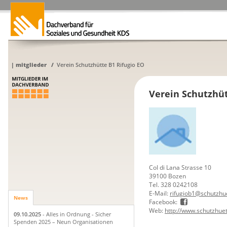
|
mitglieder
/
Verein Schutzhütte B1 Rifugio EO
Verein Schutzhüt
Col di Lana Strasse 10
39100 Bozen
Tel. 328 0242108
E-Mail:
rifugiob1@schutzhue
News
Facebook:
Web:
http://www.schutzhuett
09.10.2025
- Alles in Ordnung - Sicher
Spenden 2025 – Neun Organisationen