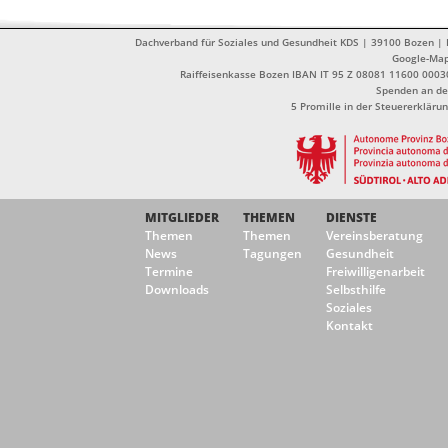
Dachverband für Soziales und Gesundheit KDS | 39100 Bozen | Dr
Google-Ma
Raiffeisenkasse Bozen IBAN IT 95 Z 08081 11600 0003
Spenden an de
5 Promille in der Steuererklä
MITGLIEDER
THEMEN
DIENSTE
Themen
Themen
Vereinsberatung
News
Tagungen
Gesundheit
Termine
Freiwilligenarbeit
Downloads
Selbsthilfe
Soziales
Kontakt