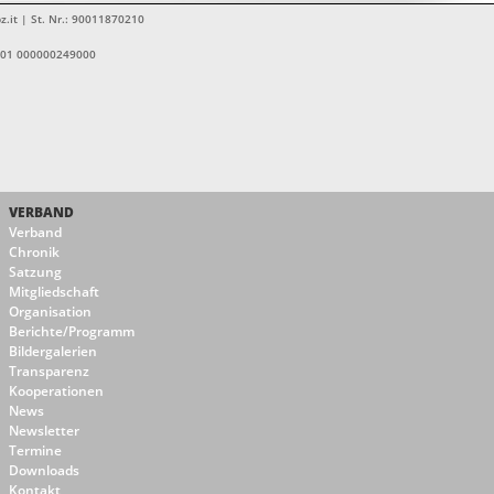
z.it | St. Nr.: 90011870210
1601 000000249000
VERBAND
Verband
Chronik
Satzung
Mitgliedschaft
Organisation
Berichte/Programm
Bildergalerien
Transparenz
Kooperationen
News
Newsletter
Termine
Downloads
Kontakt