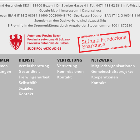
nd Gesundheit KDS | 39100 Bozen | Dr. Streiter-Gasse 4 | Tel. 0471 188 62 36 | info@dsg.b
Google-Map
|
Impressum
|
Datenschutz
Bozen IBAN IT 95 Z 08081 11600 000300048470 - Sparkasse Südtirol IBAN IT 12 Q 06045 1
Spenden an den Dachverband sind abzugsfähig
5 Promille in der Steuererklärung durch Angabe der Steuernummer 90011870210
EMEN
DIENSTE
VERTRETUNG
NETZWERK
emen
Vereinsberatung
Vertretung
Mitgliedsorganisationen
ungen
Gesundheit
Kommissionen
Gemeinschaftsprojekte
Freiwilligenarbeit
Kontakt
Kooperationen
Selbsthilfe
Kontakt
Soziales
Kontakt