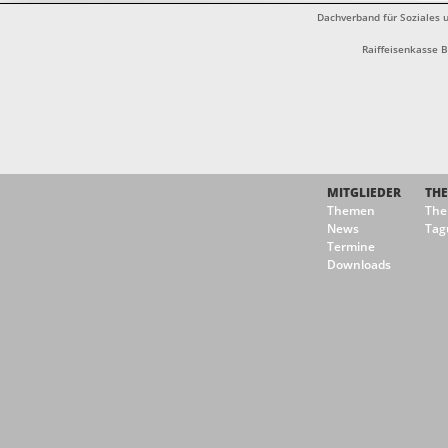
Dachverband für Soziales u
Raiffeisenkasse 
MITGLIEDER
TH
Themen
Th
News
Tag
Termine
Downloads