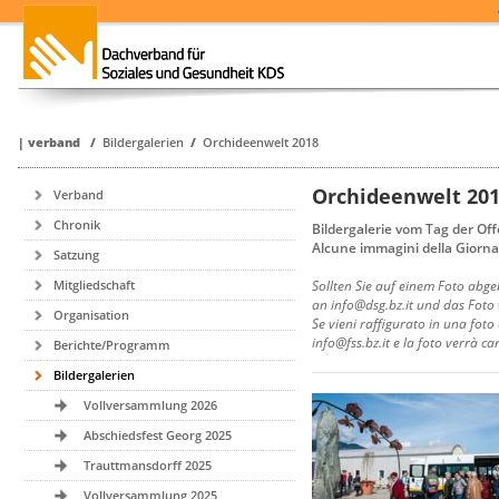
|
verband
/
Bildergalerien
/
Orchideenwelt 2018
Orchideenwelt 20
Verband
Chronik
Bildergalerie vom Tag der Of
Alcune immagini della Giornat
Satzung
Sollten Sie auf einem Foto abge
Mitgliedschaft
an info@dsg.bz.it und das Foto 
Organisation
Se vieni raffigurato in una fot
info@fss.bz.it e la foto verrà 
Berichte/Programm
Bildergalerien
Vollversammlung 2026
Abschiedsfest Georg 2025
Trauttmansdorff 2025
Vollversammlung 2025